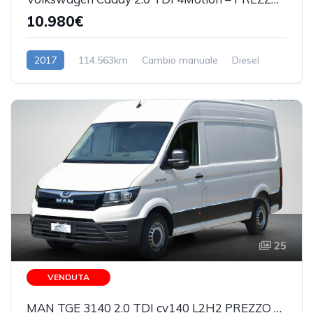
10.980€
2017
114.563km
Cambio manuale
Diesel
25
VENDUTA
MAN TGE 3140 2.0 TDI cv140 L2H2 PREZZO REALE