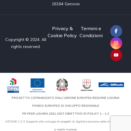
16164 Genova
Privacy &
Termini e
Cookie Policy
Condizioni
Copyright © 2024. All
rights reserved.
PROGETTO COFINANZIATO DALL’UNIONE EUROPEA REGIONE LIGURIA
FONDO EUROPEO DI SVILUPPO REGIONALE
PR FESR LIGURIA 2021-2027 OBIETTIVO DI POLICY 1 – 1.2
AZIONE 1.2.3 Supporto allo sviluppo di progetti di digitalizzazione nelle micro, piccole
e medie imprese