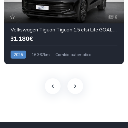
6
Volkswagen Tiguan Tiguan 1.5 etsi Life GOAL Edition Plus 130cv dsg - gancio traino
31.180€
2025
16.367km
Cambio automatico
Benzina/Elettrica