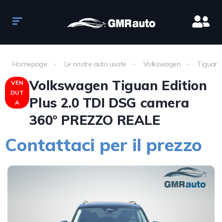
Homepage
Le nostre auto usate
Volkswagen
Tiguan
Volkswagen Tiguan Edition
VEN
DUT
Plus 2.0 TDI DSG camera
A
360° PREZZO REALE
Contattaci per il prezzo