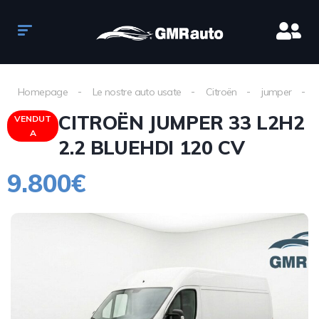
Homepage
Le nostre auto usate
Citroën
jumper
CITROËN JUMPER 33 L2H2
VENDUT
A
2.2 BLUEHDI 120 CV
9.800€