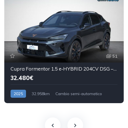
51
Cupra Formentor 1.5 e‑HYBRID 204CV DSG –PLUG IN- PACCHETTO LUCI, ANTIFURTO - PREZZO REALE
32.480€
2025
32.958km
Cambio semi-automatico
Benzina/Elettrica