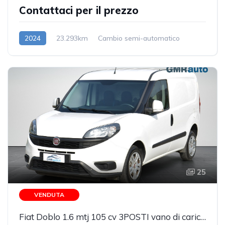
Contattaci per il prezzo
2024
23.293km
Cambio semi-automatico
Benzina
25
VENDUTA
Fiat Doblo 1.6 mtj 105 cv 3POSTI vano di carico rivestito 62.898km