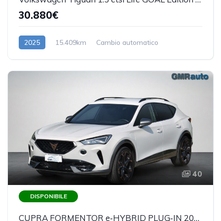
30.880€
2025
15.409km
Cambio automatico
Benzina/Elettrica
40
DISPONIBILE
CUPRA FORMENTOR e‑HYBRID PLUG‑IN 204 CV DSG – PREZZO REALE - DISPONIBILE IN SEDE