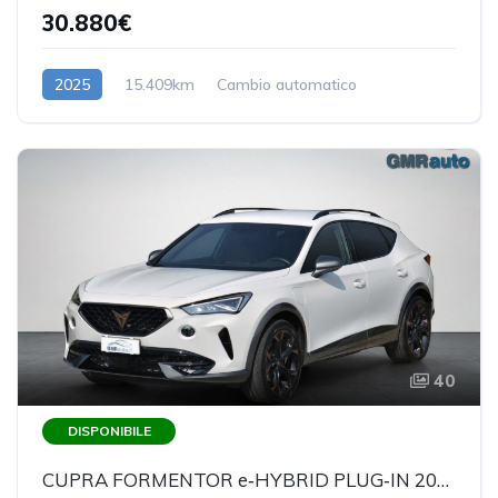
30.880€
2025
15.409km
Cambio automatico
Benzina/Elettrica
40
DISPONIBILE
CUPRA FORMENTOR e‑HYBRID PLUG‑IN 204 CV DSG – PREZZO REALE - DISPONIBILE IN SEDE