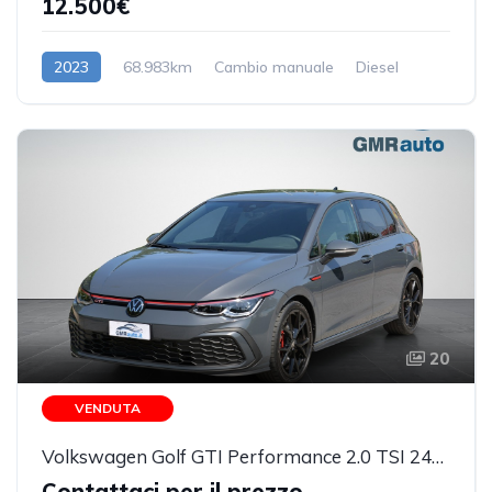
12.500€
2023
68.983km
Cambio manuale
Diesel
20
VENDUTA
Volkswagen Golf GTI Performance 2.0 TSI 245 CV IQ.LIGHT MATRIX 23.293KM
Contattaci per il prezzo