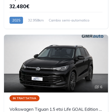
32.480€
2025
32.958km
Cambio semi-automatico
Benzina/Elettrica
6
IN TRATTATIVA
Volkswagen Tiguan 1.5 etsi Life GOAL Edition Plus 130cv dsg PREZZO REALE