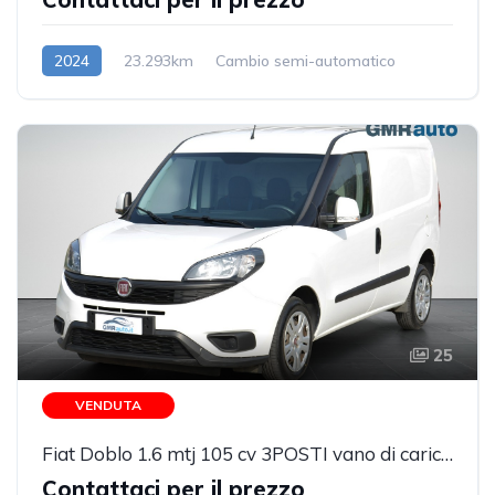
2024
23.293km
Cambio semi-automatico
Benzina
25
VENDUTA
Fiat Doblo 1.6 mtj 105 cv 3POSTI vano di carico rivestito 62.898km
Contattaci per il prezzo