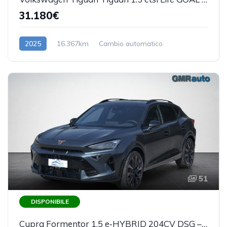
31.180€
2025
16.367km
Cambio automatico
Benzina/Elettrica
51
DISPONIBILE
Cupra Formentor 1.5 e‑HYBRID 204CV DSG –PLUG IN- PACCHETTO LUCI, ANTIFURTO - PREZZO REALE