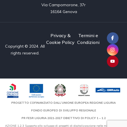
Via Campomorone, 37r

16164 Genova
Privacy &
Termini e
Cookie Policy
Condizioni
Copyright © 2024. All
rights reserved.
PROGETTO COFINANZIATO DALL’UNIONE EUROPEA REGIONE LIGURIA
FONDO EUROPEO DI SVILUPPO REGIONALE
PR FESR LIGURIA 2021-2027 OBIETTIVO DI POLICY 1 – 1.2
AZIONE 1.2.3 Supporto allo sviluppo di progetti di digitalizzazione nelle micro, piccole