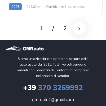
2025
24.302km
Cambio semi-automatico
Diesel/Elettrica
1
/
2
Siamo un’azienda che opera nel settore delle
auto usate dal 2011. Tutti i veicoli vengono
venduti con Garanzia di Conformità compresa
nel prezzo di vendita.
+39
370 3269992
gmrauto2@gmail.com