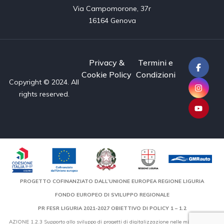
Via Campomorone, 37r

16164 Genova
Privacy &
Termini e
Cookie Policy
Condizioni
Copyright © 2024. All
rights reserved.
PROGETTO COFINANZIATO DALL’UNIONE EUROPEA REGIONE LIGURIA
FONDO EUROPEO DI SVILUPPO REGIONALE
PR FESR LIGURIA 2021-2027 OBIETTIVO DI POLICY 1 – 1.2
AZIONE 1.2.3 Supporto allo sviluppo di progetti di digitalizzazione nelle micro, piccole